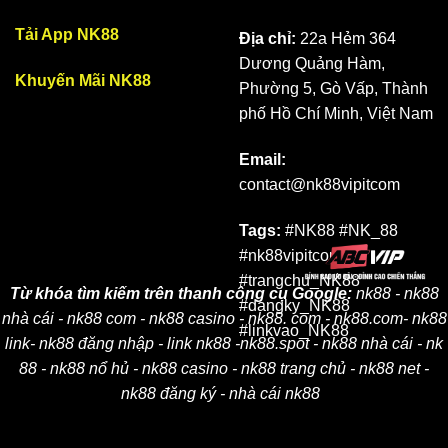
Tải App NK88
Địa
chỉ:
22a Hẻm 364
Dương Quảng Hàm,
Khuyến Mãi NK88
Phường 5, Gò Vấp, Thành
phố Hồ Chí Minh, Việt Nam
Email:
contact@nk88vipitcom
Tags:
#NK88 #NK_88
#nk88vipitcom
#trangchu_NK88
Từ khóa tìm kiếm trên thanh công cụ Google:
nk88 - nk88
#dangky_NK88
nhà cái - nk88 com - nk88 casino - nk88. com - nk88.com- nk88
#linkvao_NK88
link- nk88 đăng nhập - link nk88 -nk88.spot - nk88 nhà cái - nk
88 - nk88 nổ hủ - nk88 casino - nk88 trang chủ - nk88 net -
nk88 đăng ký - nhà cái nk88