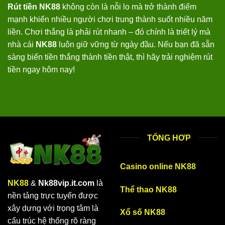
Rút tiền NK88
không còn là nỗi lo mà trở thành điểm
mạnh khiến nhiều người chơi trung thành suốt nhiều năm
liền. Chơi thắng là phải rút nhanh – đó chính là triết lý mà
nhà cái
NK88
luôn giữ vững từ ngày đầu. Nếu bạn đã sẵn
sàng biến tiền thắng thành tiền thật, thì hãy trải nghiệm rút
tiền ngay hôm nay!
TỔNG HƠP
Casino online NK88
NK88
&
Nk88vip.it.com
là
Thể thao NK88
nền tảng trực tuyến được
xây dựng với trọng tâm là
Xổ số NK88
cấu trúc hệ thống rõ ràng