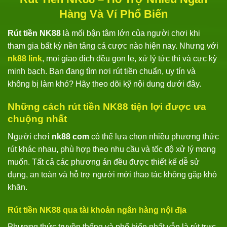
Hàng Và Ví Phổ Biến
Rút tiền NK88
là mối bận tâm lớn của người chơi khi
tham gia bất kỳ nền tảng cá cược nào hiện nay. Nhưng với
nk88
link
, mọi giao dịch đều gọn lẹ, xử lý tức thì và cực kỳ
minh bạch. Bạn đang tìm nơi rút tiền chuẩn, uy tín và
không bị làm khó? Hãy theo dõi kỹ nội dung dưới đây.
Những cách rút tiền NK88 tiện lợi được ưa
chuộng nhất
Người chơi
nk88 com
có thể lựa chọn nhiều phương thức
rút khác nhau, phù hợp theo nhu cầu và tốc độ xử lý mong
muốn. Tất cả các phương án đều được thiết kế dễ sử
dụng, an toàn và hỗ trợ người mới thao tác không gặp khó
khăn.
Rút tiền NK88 qua tài khoản ngân hàng nội địa
Phương thức truyền thống và phổ biến nhất vẫn là rút trực