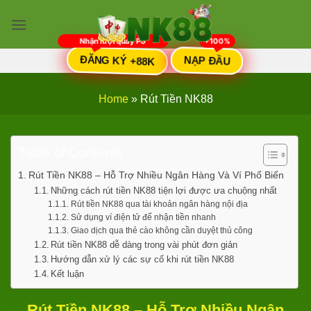
Bỏ
qua
nội
dung
ĐĂNG KÝ +88K
NẠP ĐẦU
Home
»
Rút Tiền NK88
Table of Contents
Rút Tiền NK88 – Hỗ Trợ Nhiều Ngân Hàng Và Ví Phổ Biến
Những cách rút tiền NK88 tiện lợi được ưa chuộng nhất
Rút tiền NK88 qua tài khoản ngân hàng nội địa
Sử dụng ví điện tử để nhận tiền nhanh
Giao dịch qua thẻ cào không cần duyệt thủ công
Rút tiền NK88 dễ dàng trong vài phút đơn giản
Hướng dẫn xử lý các sự cố khi rút tiền NK88
Kết luận
Rút Tiền NK88 – Hỗ Trợ Nhiều Ngân