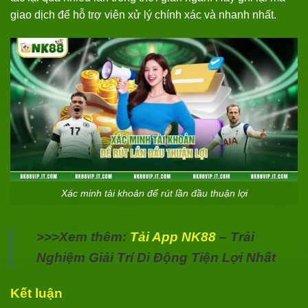
giao dịch để hỗ trợ viên xử lý chính xác và nhanh nhất.
Xác minh tài khoản để rút lần đầu thuận lợi
>>>Xem thêm:
Tải App NK88
– Trải
Nghiệm Giải Trí Di Động Tiện Lợi Nhất
Kết luận