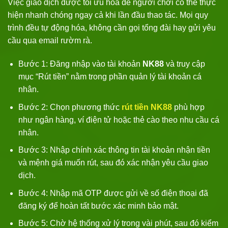
Việc giao dịch được tối ưu hóa để người chơi có thể thực
hiện nhanh chóng ngay cả khi lần đầu thao tác. Mọi quy
trình đều tự động hóa, không cần gọi tổng đài hay gửi yêu
cầu qua email rườm rà.
Bước 1: Đăng nhập vào tài khoản
NK88
và truy cập
mục “Rút tiền” nằm trong phần quản lý tài khoản cá
nhân.
Bước 2: Chọn phương thức
rút tiền NK88
phù hợp
như ngân hàng, ví điện tử hoặc thẻ cào theo nhu cầu cá
nhân.
Bước 3: Nhập chính xác thông tin tài khoản nhận tiền
và mệnh giá muốn rút, sau đó xác nhận yêu cầu giao
dịch.
Bước 4: Nhập mã OTP được gửi về số điện thoại đã
đăng ký để hoàn tất bước xác minh bảo mật.
Bước 5: Chờ hệ thống xử lý trong vài phút, sau đó kiểm