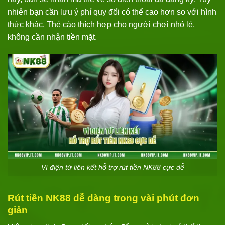
nhiên bạn cần lưu ý phí quy đổi có thể cao hơn so với hình
thức khác. Thẻ cào thích hợp cho người chơi nhỏ lẻ,
không cần nhận tiền mặt.
Ví điện tử liên kết hỗ trợ rút tiền NK88 cực dễ
Rút tiền NK88 dễ dàng trong vài phút đơn
giản