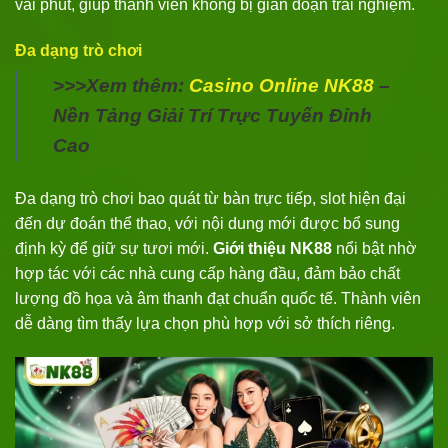
vài phút, giúp thành viên không bị gián đoạn trải nghiệm.
Đa dạng trò chơi
>>>Xem thêm:
Casino Online NK88
–
Nền Tảng Giải Trí Trực Tuyến Đỉnh
Cao
Đa dạng trò chơi bao quát từ bàn trực tiếp, slot hiện đại
đến dự đoán thể thao, với nội dung mới được bổ sung
định kỳ để giữ sự tươi mới.
Giới thiệu NK88
nổi bật nhờ
hợp tác với các nhà cung cấp hàng đầu, đảm bảo chất
lượng đồ họa và âm thanh đạt chuẩn quốc tế. Thành viên
dễ dàng tìm thấy lựa chọn phù hợp với sở thích riêng.