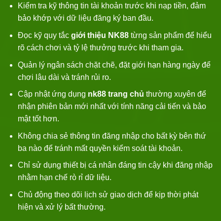
Kiểm tra kỹ thông tin tài khoản trước khi nạp tiền, đảm
bảo khớp với dữ liệu đăng ký ban đầu.
Đọc kỹ quy tắc
giới thiệu NK88
từng sản phẩm để hiểu
rõ cách chơi và tỷ lệ thưởng trước khi tham gia.
Quản lý ngân sách chặt chẽ, đặt giới hạn hàng ngày để
chơi lâu dài và tránh rủi ro.
Cập nhật ứng dụng
nk88 trang chủ
thường xuyên để
nhận phiên bản mới nhất với tính năng cải tiến và bảo
mật tốt hơn.
Không chia sẻ thông tin đăng nhập cho bất kỳ bên thứ
ba nào để tránh mất quyền kiểm soát tài khoản.
Chỉ sử dụng thiết bị cá nhân đáng tin cậy khi đăng nhập
nhằm hạn chế rò rỉ dữ liệu.
Chủ động theo dõi lịch sử giao dịch để kịp thời phát
hiện và xử lý bất thường.