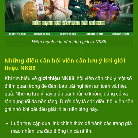
Điểm mạnh của nền tảng giải trí NK88
Những điều cần hội viên cần lưu ý khi giới
thiệu NK88
Khi tìm hiểu về
giới thiệu NK88
, hội viên cần chú ý một số
điểm quan trọng để đảm bảo trải nghiệm an toàn và hiệu
quả. Những lưu ý này giúp tránh rủi ro không đáng có và
tận dụng tối đa nền tảng. Dưới đây là các điều hội viên cần
ghi nhớ khi bắt đầu giải trí tại nền tảng này.
Luôn truy cập qua link chính thức để tránh các trang giả
mạo nhằm lừa đảo thông tin cá nhân.