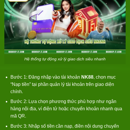
Hệ thống tự động xử lý giao dịch siêu nhanh
Bước 1: Đăng nhập vào tài khoản
NK88
, chọn mục
“Nạp tiền” tại phần quản lý tài khoản trên giao diện
chính.
Bước 2: Lựa chọn phương thức phù hợp như ngân
hàng nội địa, ví điện tử hoặc chuyển khoản nhanh qua
mã QR.
Bước 3: Nhập số tiền cần nạp, điền nội dung chuyển