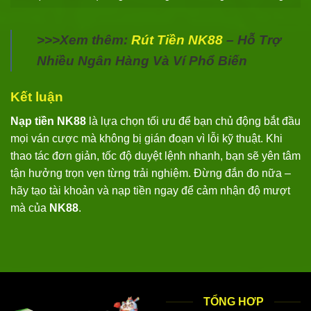
>>>Xem thêm:
Rút Tiền NK88
– Hỗ Trợ
Nhiều Ngân Hàng Và Ví Phổ Biến
Kết luận
Nạp tiền NK88
là lựa chọn tối ưu để bạn chủ động bắt đầu
mọi ván cược mà không bị gián đoạn vì lỗi kỹ thuật. Khi
thao tác đơn giản, tốc độ duyệt lệnh nhanh, bạn sẽ yên tâm
tận hưởng trọn vẹn từng trải nghiệm. Đừng đắn đo nữa –
hãy tạo tài khoản và nạp tiền ngay để cảm nhận độ mượt
mà của
NK88
.
TỔNG HƠP