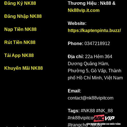
Đăng Ký NK88
Thương Hiệu
:
Nk88
&
Nk88vip.it.com
Đăng Nhập NK88
Website:
Nạp Tiền NK88
https://kaptenpintu.buzz/
Rút Tiền NK88
Phone:
0347218912
Tải App NK88
Địa
chỉ:
22a Hẻm 364
Dương Quảng Hàm,
Khuyến Mãi NK88
Phường 5, Gò Vấp, Thành
phố Hồ Chí Minh, Việt Nam
Email:
contact@nk88vipitcom
Tags:
#NK88 #NK_88
#nk88vipitcom
#trangchu_NK88